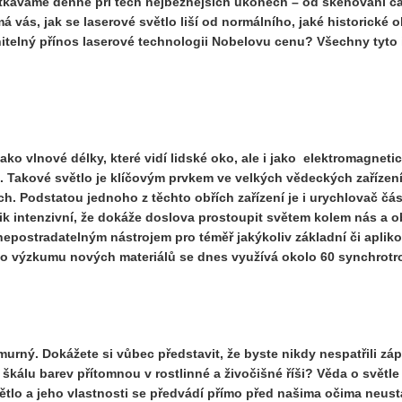
setkáváme denně při těch nejběžnějších úkonech – od skenování 
 vás, jak se laserové světlo liší od normálního, jaké historické o
nitelný přínos laserové technologii Nobelovu cenu? Všechny tyto
jako vlnové délky, které vidí lidské oko, ale i jako elektromagnet
la. Takové světlo je klíčovým prvkem ve velkých vědeckých zařízen
h. Podstatou jednoho z těchto obřích zařízení je i urychlovač část
olik intenzivní, že dokáže doslova prostoupit světem kolem nás a 
 nepostradatelným nástrojem pro téměř jakýkoliv základní či apli
nebo výzkumu nových materiálů se dnes využívá okolo 60 synchrot
murný. Dokážete si vůbec představit, že byste nikdy nespatřili z
álu barev přítomnou v rostlinné a živočišné říši? Věda o světle
tlo a jeho vlastnosti se předvádí přímo před našima očima neustál