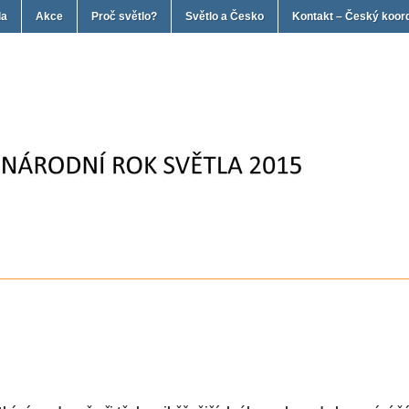
la
Akce
Proč světlo?
Světlo a Česko
Kontakt – Český koor