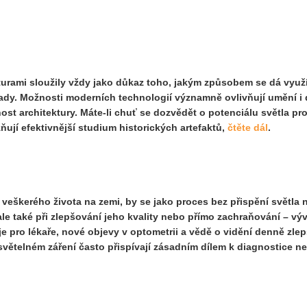
lturami sloužily vždy jako důkaz toho, jakým způsobem se dá využí
lady. Možnosti moderních technologií významně ovlivňují umění i 
st architektury. Máte-li chuť se dozvědět o potenciálu světla pro 
ují efektivnější studium historických artefaktů,
čtěte dál
.
eškerého života na zemi, by se jako proces bez přispění světla n
, ale také při zlepšování jeho kvality nebo přímo zachraňování – v
oje pro
lékaře
, nové objevy v optometrii a vědě o vidění denně zlep
větelném záření často přispívají zásadním dílem k diagnostice ne