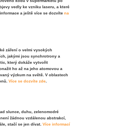
čárového kódu v supermarketu po
bjevy vedly ke vzniku laseru
,
a které
 informace a
ještě
více se dozvíte
na
ické záření o velmi vysokých
ích, jakými jsou synchrotrony a
ic, který dokáže vytvořit
obnažit ho až na jeho atomovou a
kovaný výzkum na světě. V oblastech
ronů.
Více se dozvíte zde
.
ápad slunce, duhu, zelenomodré
 není žádnou vzdálenou abstrakcí,
e, stačí se jen dívat.
Více informací