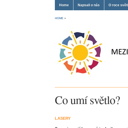
Home
Napsali o nás
O roce svět
HOME
»
Co umí světlo?
LASERY