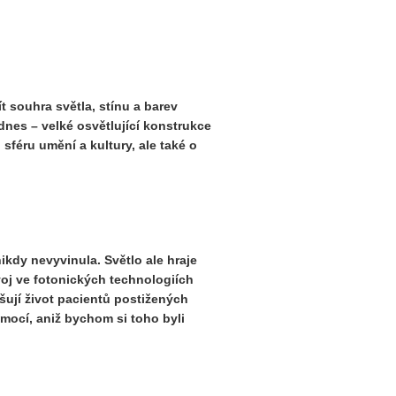
t souhra světla, stínu a barev
dnes – velké osvětlující konstrukce
sféru umění a kultury, ale také o
ikdy nevyvinula. Světlo ale hraje
ývoj ve fotonických technologiích
šují život pacientů postižených
mocí, aniž bychom si toho byli