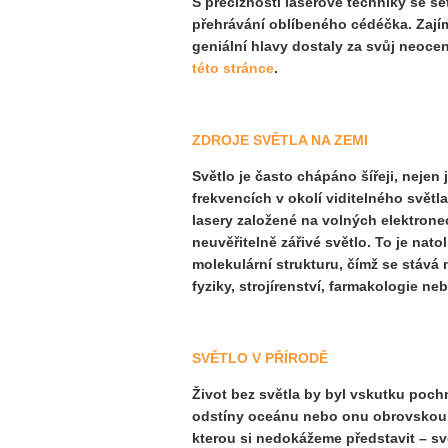
S precizností laserové techniky se 
přehrávání oblíbeného cédéčka. Zajímá
geniální hlavy dostaly za svůj neoce
této stránce
.
ZDROJE SVĚTLA NA ZEMI
Světlo je často chápáno šířeji, nejen 
frekvencích v okolí viditelného svět
lasery založené na volných elektronec
neuvěřitelně zářivé světlo. To je nat
molekulární strukturu, čímž se stává
fyziky, strojírenství, farmakologie 
SVĚTLO V PŘÍRODĚ
Život bez světla by byl vskutku poch
odstíny oceánu nebo onu obrovskou šk
kterou si nedokážeme představit – svě