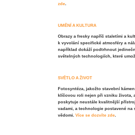
zde
.
UMĚNÍ A KULTURA
Obrazy a fresky napříč staletími a ku
k vyvolání specifické atmosféry a ná
například dokáží podtrhnout jedinečno
světelných technologiích, které umožň
SVĚTLO A ŽIVOT
Fotosyntéza, jakožto stavební kámen v
klíčovou roli nejen při vzniku života
poskytuje neustále kvalitnější přístr
vadami
,
a technologie postavené na s
vědomi.
Více se dozvíte zde
.