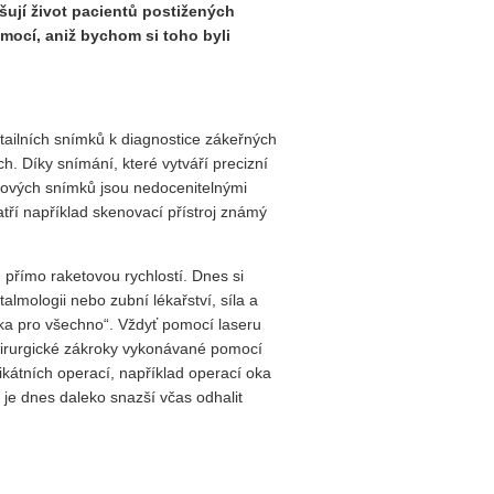
šují život pacientů postižených
mocí, aniž bychom si toho byli
tailních snímků k diagnostice zákeřných
. Díky snímání, které vytváří precizní
takových snímků jsou nedocenitelnými
tří například skenovací přístroj známý
ů přímo raketovou rychlostí. Dnes si
almologii nebo zubní lékařství, síla a
lka pro všechno“. Vždyť pomocí laseru
hirurgické zákroky vykonávané pomocí
likátních operací, například operací oka
u je dnes daleko snazší včas odhalit