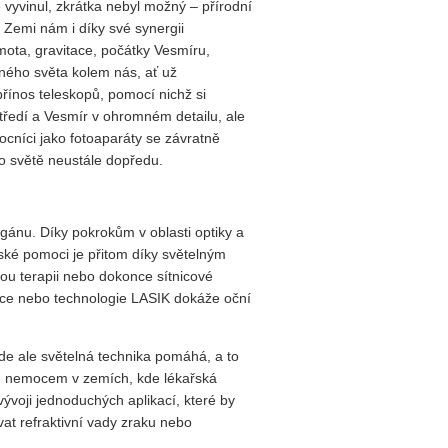
 vyvinul, zkrátka nebyl možný – přírodní
 Zemi nám i díky své synergii
mota, gravitace, počátky Vesmíru,
lného světa kolem nás, ať už
přínos teleskopů, pomocí nichž si
středí a Vesmír v ohromném detailu, ale
ocníci jako fotoaparáty se závratně
 o světě neustále dopředu.
gánu. Díky pokrokům v oblasti optiky a
řské pomoci je přitom díky světelným
kou terapii nebo dokonce sítnicové
akce nebo technologie LASIK dokáže oční
zde ale světelná technika pomáhá, a to
ným nemocem v zemích, kde lékařská
ývoji jednoduchých aplikací, které by
vat refraktivní vady zraku nebo