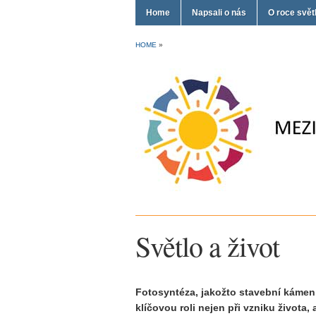
Home
Napsali o nás
O roce svět
HOME
»
Světlo a život
Fotosyntéza, jakožto stavební kámen v
klíčovou roli nejen při vzniku života