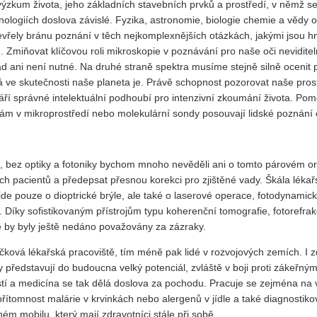
výzkum života, jeho základních stavebních prvků a prostředí, v němž se
ologiích doslova závislé. Fyzika, astronomie, biologie chemie a vědy o
evřely bránu poznání v těch nejkomplexnějších otázkách, jakými jsou h
. Zmiňovat klíčovou roli mikroskopie v poznávání pro naše oči nevidite
ad ani není nutné. Na druhé straně spektra musíme stejně silně ocenit 
alá ve skutečnosti naše planeta je. Právě schopnost pozorovat naše pro
ří správné intelektuální podhoubí pro intenzivní zkoumání života. Pom
vám v mikroprostředí nebo molekulární sondy posouvají lidské poznání
še, bez optiky a fotoniky bychom mnoho nevěděli ani o tomto párovém or
ých pacientů a předepsat přesnou korekci pro zjištěné vady. Škála léka
jde pouze o dioptrické brýle, ale také o laserové operace, fotodynamic
c. Díky sofistikovaným přístrojům typu koherenční tomografie, fotorefr
ré by byly ještě nedáno považovány za zázraky.
ičková lékařská pracoviště, tím méně pak lidé v rozvojových zemích. I 
Ty představují do budoucna velký potenciál, zvláště v boji proti zákeř
tí a medicína se tak dělá doslova za pochodu. Pracuje se zejména na v
řítomnost malárie v krvinkách nebo alergenů v jídle a také diagnostiko
ém mobilu, který mají zdravotníci stále při sobě.