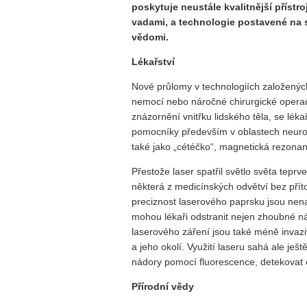
poskytuje neustále kvalitnější přístr
vadami
,
a technologie postavené na s
vědomi.
Lékařství
Nové průlomy v technologiích založených
nemocí nebo náročné chirurgické operace 
znázornění vnitřku lidského těla, se lék
pomocníky především v oblastech neurolo
také jako „cétéčko“, magnetická rezonan
Přestože laser spatřil světlo světa teprv
některá z medicínských odvětví bez příto
preciznost laserového paprsku jsou nena
mohou lékaři odstranit nejen zhoubné n
laserového záření jsou také méně invaziv
a jeho okolí. Využití laseru sahá ale ješ
nádory pomocí fluorescence, detekovat ox
Přírodní vědy