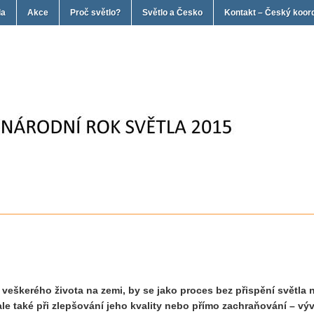
la
Akce
Proč světlo?
Světlo a Česko
Kontakt – Český koor
eškerého života na zemi, by se jako proces bez přispění světla n
, ale také při zlepšování jeho kvality nebo přímo zachraňování – v