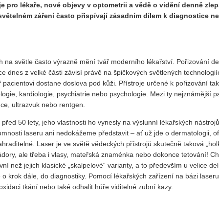
oje pro
lékaře
, nové objevy v optometrii a vědě o vidění denně zlep
větelném záření často přispívají zásadním dílem k diagnostice ne
 na světle často výrazně mění tvář moderního lékařství. Pořizování de
dnes z velké části závisí právě na špičkových světlených technologiích
ař pacientovi dostane doslova pod kůži. Přístroje určené k pořizování 
gie, kardiologie, psychiatrie nebo psychologie. Mezi ty nejznámější pa
ce, ultrazvuk nebo rentgen.
e před 50 lety, jeho vlastnosti ho vynesly na výslunní lékařských nástroj
mnosti laseru ani nedokážeme představit – ať už jde o dermatologii, oft
hraditelné. Laser je ve světě vědeckých přístrojů skutečně taková „ho
ádory, ale třeba i vlasy, mateřská znaménka nebo dokonce tetování! C
ní než jejich klasické „skalpelové“ varianty, a to především u velice de
tě o krok dále, do diagnostiky. Pomocí lékařských zařízení na bázi laser
idaci tkání nebo také odhalit hůře viditelné zubní kazy.