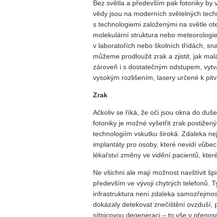
Bez světla a především pak fotoniky by 
vědy jsou na moderních světelných techn
s technologiemi založenými na světle ot
molekulární struktura nebo meteorologie
v laboratořích nebo školních třídách, sn
můžeme prodloužit zrak a zjistit, jak m
zároveň i s dostatečným odstupem, vytvá
vysokým rozlišením, lasery určené k pit
Zrak
Ačkoliv se říká, že oči jsou okna do du
fotoniky je možné vyšetřit zrak postižen
technologiím vskutku široká. Zdaleka ne
implantáty pro osoby, které nevidí vůbe
lékařství změny ve vidění pacientů, kte
Ne všichni ale mají možnost navštívit šp
především ve vývoji chytrých telefonů. 
infrastruktura není zdaleka samozřejmos
dokázaly detekovat znečištění ovzduší, p
sítnicovou degeneraci – to vše v přenosn